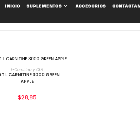
INICIO
SUPLEMENTOS
ACCESORIOS
CONTÁCTA
AÑADIR AL CARRITO
L-Carnitina y CLA
T L CARNITINE 3000 GREEN
APPLE
$
28,85