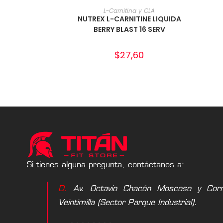
AÑADIR AL CARRITO
L-Carnitina y CLA
NUTREX L-CARNITINE LIQUIDA
BERRY BLAST 16 SERV
$
27,60
Si tienes alguna pregunta, contáctanos a:
D.
Av. Octavio Chacón Moscoso y Corne
Veintimilla (Sector Parque Industrial).