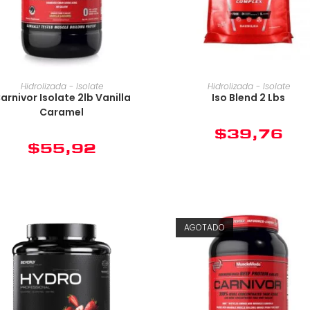
Hidrolizada - Isolate
Hidrolizada - Isolate
arnivor Isolate 2lb Vanilla
Iso Blend 2 Lbs
Caramel
$
39,76
$
55,92
AGOTADO