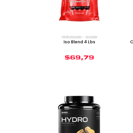
Hidrolizada - Isolate
Iso Blend 4 Lbs
C
$
69,79