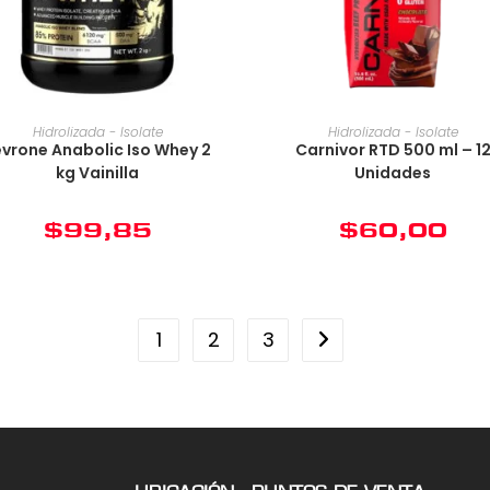
Hidrolizada - Isolate
Hidrolizada - Isolate
evrone Anabolic Iso Whey 2
Carnivor RTD 500 ml – 1
kg Vainilla
Unidades
$
99,85
$
60,00
1
2
3