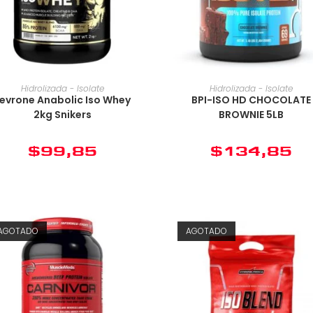
Hidrolizada - Isolate
Hidrolizada - Isolate
evrone Anabolic Iso Whey
BPI-ISO HD CHOCOLATE
2kg Snikers
BROWNIE 5LB
$
99,85
$
134,85
AGOTADO
AGOTADO