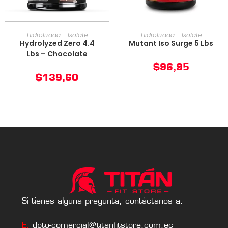
AÑADIR AL CARRITO
AÑADIR AL CARRITO
Hidrolizada - Isolate
Hidrolizada - Isolate
Hydrolyzed Zero 4.4
Mutant Iso Surge 5 Lbs
Lbs – Chocolate
$
96,95
$
139,60
Si tienes alguna pregunta, contáctanos a:
E.
dpto-comercial@titanfitstore.com.ec