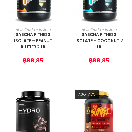
AÑADIR AL CARRITO
AÑADIR AL CARRITO
Hidrolizada - Isolate
Hidrolizada - Isolate
SASCHA FITNESS
SASCHA FITNESS
ISOLATE – PEANUT
ISOLATE – COCONUT 2
BUTTER 2 LB
LB
$
88,95
$
88,95
AGOTADO