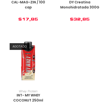
CAL-MAG-ZIN / 100
DY Creatina
cap
Monohidratada 300G
$
17,85
$
32,85
AGOTADO
Whey Protein
INT- MY WHEY
COCONUT 250ml