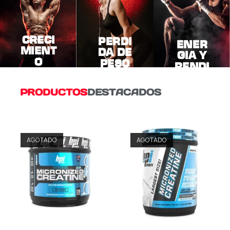
CRECI
PERDI
ENER
MIENT
DA DE
GIA Y
O
PESO
RENDI
MUSC
MIENT
ULAR
O
PRODUCTOS
DESTACADOS
AGOTADO
AGOTADO