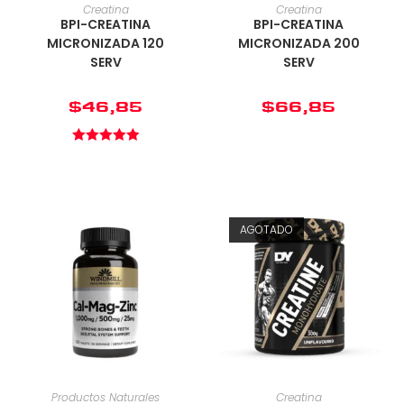
Creatina
Creatina
BPI-CREATINA
BPI-CREATINA
MICRONIZADA 120
MICRONIZADA 200
SERV
SERV
$
46,85
$
66,85
Valorado en
5.00
de 5
AGOTADO
Productos Naturales
Creatina