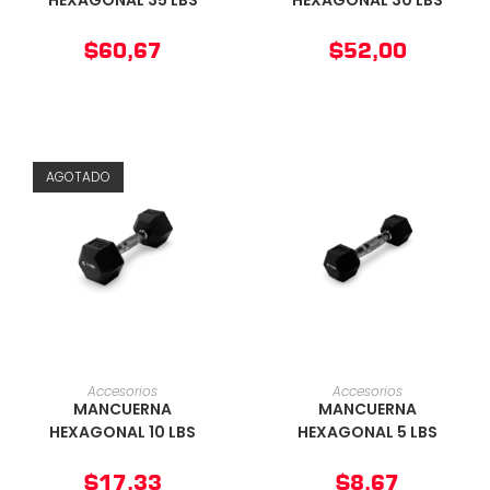
HEXAGONAL 35 LBS
HEXAGONAL 30 LBS
$
60,67
$
52,00
AGOTADO
AÑADIR AL CARRITO
AÑADIR AL CARRITO
Accesorios
Accesorios
MANCUERNA
MANCUERNA
HEXAGONAL 10 LBS
HEXAGONAL 5 LBS
$
17,33
$
8,67