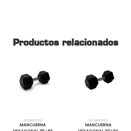
Productos relacionados
AÑADIR AL CARRITO
AÑADIR AL CARRITO
Accesorios
Accesorios
MANCUERNA
MANCUERNA