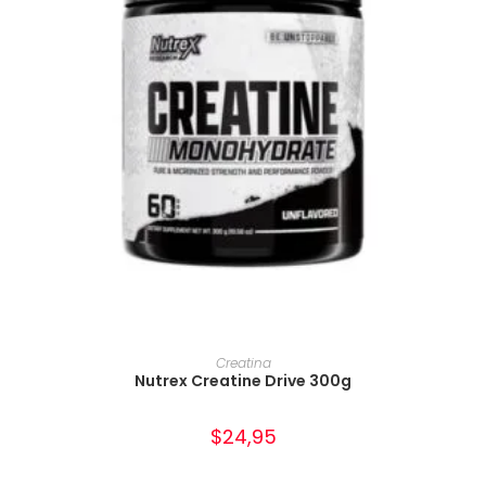
AÑADIR AL CARRITO
Creatina
Nutrex Creatine Drive 300g
$
24,95