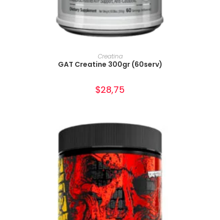
AÑADIR AL CARRITO
Creatina
GAT Creatine 300gr (60serv)
$
28,75