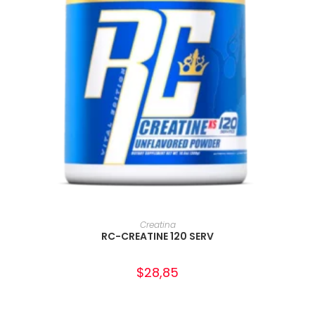
AÑADIR AL CARRITO
Creatina
RC-CREATINE 120 SERV
$
28,85