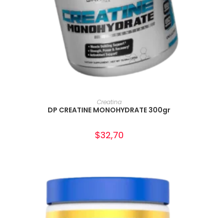
AÑADIR AL CARRITO
Creatina
DP CREATINE MONOHYDRATE 300gr
$
32,70