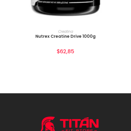
AÑADIR AL CARRITO
Creatina
Nutrex Creatine Drive 1000g
$
62,85