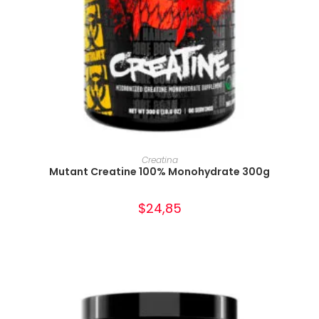
AÑADIR AL CARRITO
Creatina
Mutant Creatine 100% Monohydrate 300g
$
24,85