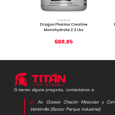
AÑADIR AL CARRITO
Creatina
Dragon Pharma Creatine
Monohydrate 2.2 Lbs
$
68,85
Si tienes alguna pregunta, contáctanos a:
D.
Av. Octavio Chacón Moscoso y Corne
Veintimilla (Sector Parque Industrial).