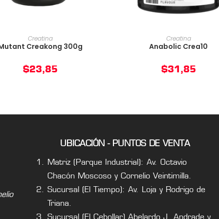
AÑADIR AL CARRITO
AÑADIR AL CARRIT
Creatina
Creatina
Mutant Creakong 300g
Anabolic Crea10
$
23,85
$
31,85
UBICACIÓN - PUNTOS DE VENTA
Matriz (Parque Industrial): Av. Octavio
Chacón Moscoso y Cornelio Veintimilla.
Sucursal (El Tiempo): Av. Loja y Rodrigo de
lio
Triana.
Sucursal (El Cebollar) Abelardo J. Andrade y