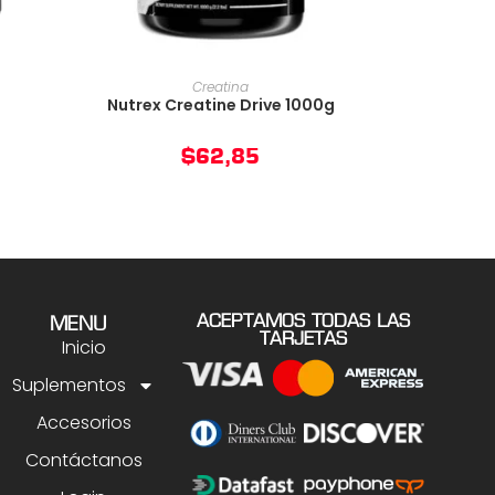
O
AÑADIR AL CARRITO
Creatina
Nutrex Creatine Drive 1000g
$
62,85
ACEPTAMOS TODAS LAS
MENU
TARJETAS
Inicio
Suplementos
Accesorios
Contáctanos