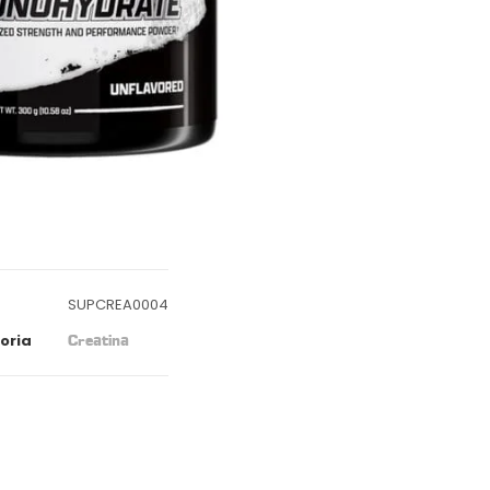
SUPCREA0004
oria
Creatina