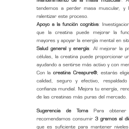
Mantenimiento de la masa muscular
: A
tendemos a perder masa muscular, y l
ralentizar este proceso.
Apoyo a la función cognitiva
: Investigaci
que la creatina puede mejorar la func
mayores y apoyar la energía mental en sit
Salud general y energía
: Al mejorar la p
células, la creatina puede proporcionar un
ayudando a sentirse más activo y con meno
Con la
creatina Creapure®
, estarás elig
calidad, seguro y efectivo, respaldado 
confianza mundial. Mejora tu energía, ren
de las creatinas más puras del mercado.
Sugerencia de Toma
Para obtener 
recomendamos consumir
3 gramos al dí
que es suficiente para mantener niveles