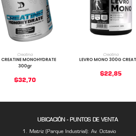
AÑADIR AL CARRITO
AÑADIR AL CARRIT
Creatina
Creatina
 CREATINE MONOHYDRATE
LEVRO MONO 300G CREAT
300gr
$
22,85
$
32,70
UBICACIÓN - PUNTOS DE VENTA
Matriz (Parque Industrial): Av. Octavio