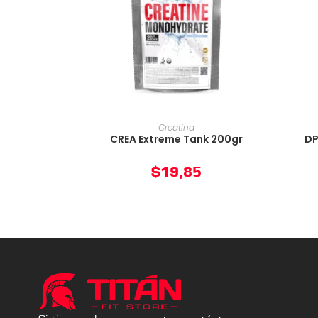
AÑADIR AL CARRITO
Creatina
CREA Extreme Tank 200gr
DP
$
19,85