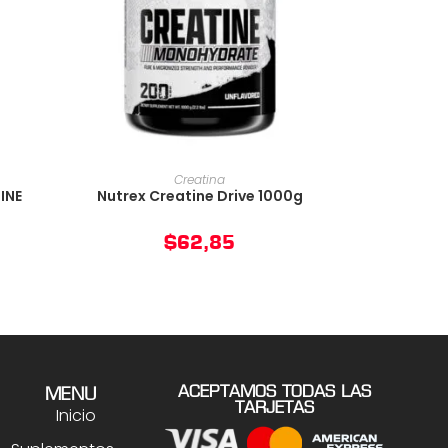
O
AÑADIR AL CARRITO
Creatina
INE
Nutrex Creatine Drive 1000g
$
62,85
ACEPTAMOS TODAS LAS
MENU
TARJETAS
Inicio