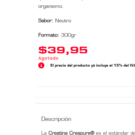
organismo.
Sabor:
Neutro
Formato:
300gr
$
39,95
Agotado
El precio del producto ya incluye el 15% del IV
Descripción
La
Creatina Creapure®
es el estándar de