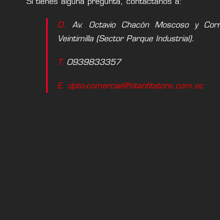
Si tienes alguna pregunta, contáctanos a:
D.
Av. Octavio Chacón Moscoso y Corne
Veintimilla (Sector Parque Industrial).
T.
0939833357
E. dpto-comercial@titanfitstore.com.ec