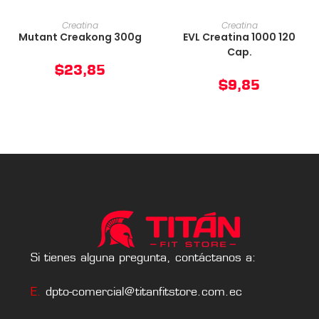
AÑADIR AL CARRITO
AÑADIR AL CARRITO
Creatina
Creatina
Mutant Creakong 300g
EVL Creatina 1000 120
Cap.
$
23,85
$
9,85
Si tienes alguna pregunta, contáctanos a:
E.
dpto-comercial@titanfitstore.com.ec