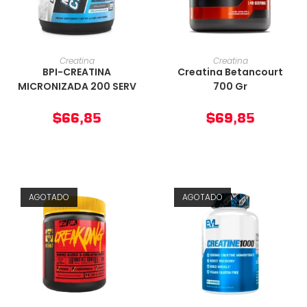
AÑADIR AL CARRITO
AÑADIR AL CARRITO
Creatina
Creatina
BPI-CREATINA
Creatina Betancourt
MICRONIZADA 200 SERV
700 Gr
$
66,85
$
69,85
AGOTADO
AGOTADO