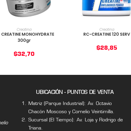
AÑADIR AL CARRITO
AÑADIR AL CARRIT
Creatina
Creatina
 CREATINE MONOHYDRATE
RC-CREATINE 120 SERV
300gr
$
28,85
$
32,70
UBICACIÓN - PUNTOS DE VENTA
Matriz (Parque Industrial): Av. Octavio
Chacón Moscoso y Cornelio Veintimilla.
Sucursal (El Tiempo): Av. Loja y Rodrigo de
lio
Triana.