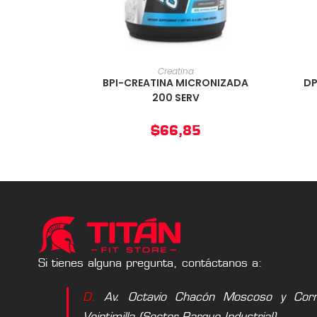
AÑADIR AL CARRITO
Creatina
BPI-CREATINA MICRONIZADA
DP
200 SERV
$
66,85
Si tienes alguna pregunta, contáctanos a:
D.
Av. Octavio Chacón Moscoso y Corne
Veintimilla (Sector Parque Industrial).