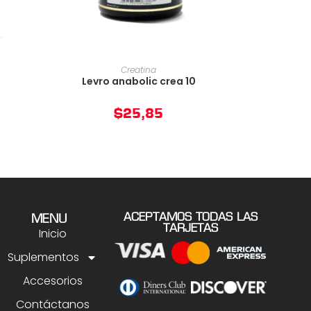
O
AÑADIR AL CARRITO
Creatina
Levro anabolic crea 10
$
25,85
ACEPTAMOS TODAS LAS
MENU
TARJETAS
Inicio
Suplementos
Accesorios
Contáctanos