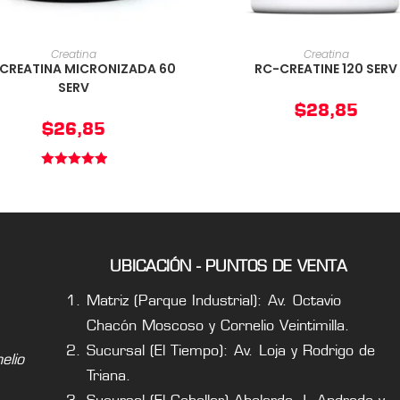
AÑADIR AL CARRITO
AÑADIR AL CARRIT
Creatina
Creatina
-CREATINA MICRONIZADA 60
RC-CREATINE 120 SERV
SERV
$
28,85
$
26,85
Valorado en
5.00
de 5
UBICACIÓN - PUNTOS DE VENTA
Matriz (Parque Industrial): Av. Octavio
Chacón Moscoso y Cornelio Veintimilla.
Sucursal (El Tiempo): Av. Loja y Rodrigo de
lio
Triana.