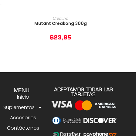
O
AÑADIR AL CARRITO
Creatina
Mutant Creakong 300g
$
23,85
ACEPTAMOS TODAS LAS
MENU
TARJETAS
Inicio
Suplementos
Accesorios
Contáctanos