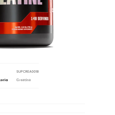
SUPCREA0018
oria
Creatina