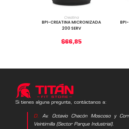
AÑADIR AL CARRITO
Creatina
BPI-CREATINA MICRONIZADA
BPI
200 SERV
$
66,85
Si tienes alguna pregunta, contáctanos a:
D.
Av. Octavio Chacón Moscoso y Corne
Veintimilla (Sector Parque Industrial).