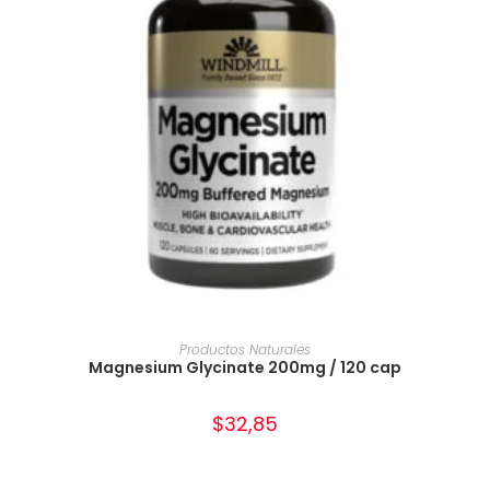
AÑADIR AL CARRITO
Productos Naturales
Magnesium Glycinate 200mg / 120 cap
$
32,85