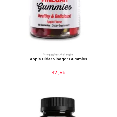
AÑADIR AL CARRITO
Productos Naturales
Apple Cider Vinegar Gummies
$
21,85