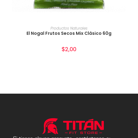
AÑADIR AL CARRITO
Productos Naturales
El Nogal Frutos Secos Mix Clásico 60g
$
2,00