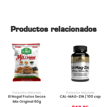
Productos relacionados
AÑADIR AL CARRITO
AÑADIR AL CARRITO
Productos Naturales
Productos Naturales
El Nogal Frutos Secos
CAL-MAG-ZIN / 100 cap
Mix Original 60g