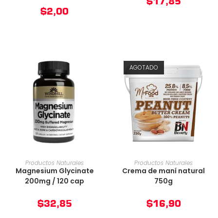
$
17,85
$
2,00
AGOTADO
AÑADIR AL CARRITO
AÑADIR AL CARRITO
Productos Naturales
Productos Naturales
Magnesium Glycinate
Crema de maní natural
200mg / 120 cap
750g
$
32,85
$
16,90