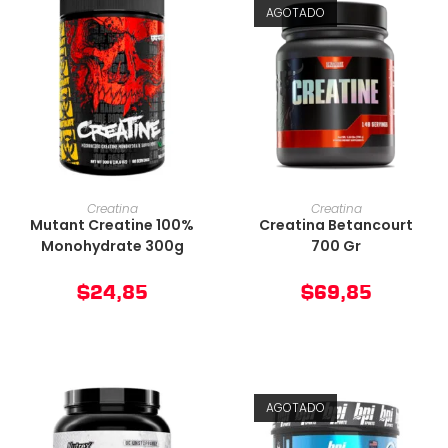
AGOTADO
AÑADIR AL CARRITO
AÑADIR AL CARRITO
Creatina
Creatina
Mutant Creatine 100%
Creatina Betancourt
Monohydrate 300g
700 Gr
$
24,85
$
69,85
AGOTADO