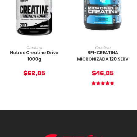
AÑADIR AL CARRITO
AÑADIR AL CARRITO
Creatina
Creatina
Nutrex Creatine Drive
BPI-CREATINA
1000g
MICRONIZADA 120 SERV
$
62,85
$
46,85
Valorado en
5.00
de 5