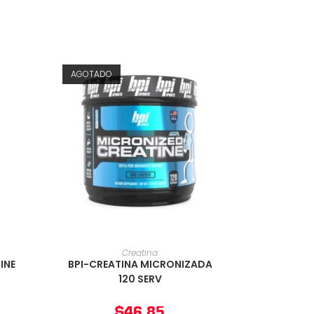
AGOTADO
O
AÑADIR AL CARRITO
Creatina
INE
BPI-CREATINA MICRONIZADA
120 SERV
$
46,85