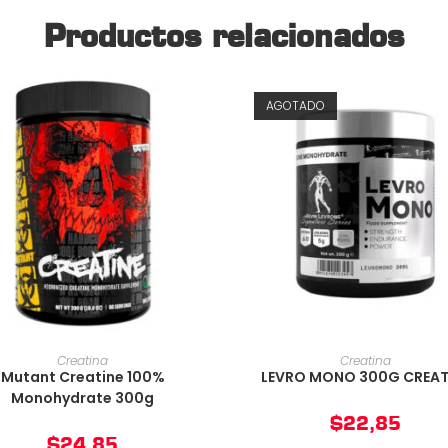
Productos relacionados
AGOTADO
AÑADIR AL CARRITO
AÑADIR AL CARRIT
Creatina
Creatina
Mutant Creatine 100%
LEVRO MONO 300G CREAT
Monohydrate 300g
$
22,85
$
24,85