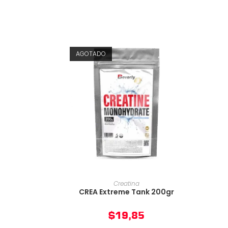
AGOTADO
AÑADIR AL CARRITO
Creatina
CREA Extreme Tank 200gr
$
19,85