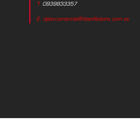
T.
0939833357
E. dpto-comercial@titanfitstore.com.ec