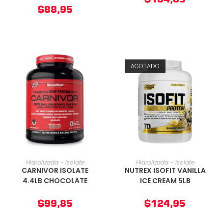
$
88,95
AGOTADO
AÑADIR AL CARRITO
AÑADIR AL CARRITO
Hidrolizada - Isolate
Hidrolizada - Isolate
CARNIVOR ISOLATE
NUTREX ISOFIT VANILLA
4.4LB CHOCOLATE
ICE CREAM 5LB
$
99,85
$
124,95