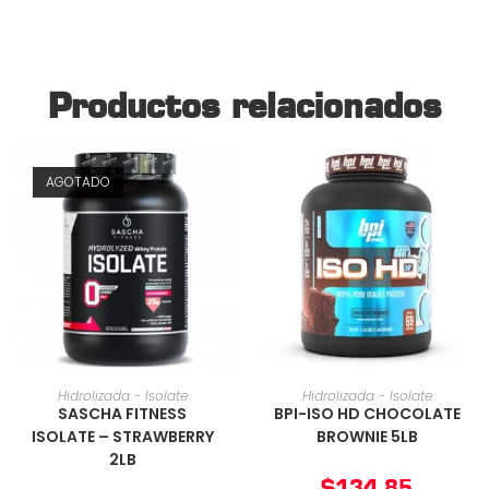
Productos relacionados
AGOTADO
AÑADIR AL CARRITO
AÑADIR AL CARRITO
Hidrolizada - Isolate
Hidrolizada - Isolate
SASCHA FITNESS
BPI-ISO HD CHOCOLATE
ISOLATE – STRAWBERRY
BROWNIE 5LB
2LB
$
134,85