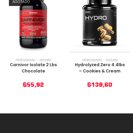
AGOTADO
AÑADIR AL CARRITO
AÑADIR AL CARRITO
Hidrolizada - Isolate
Hidrolizada - Isolate
Carnivor Isolate 2 Lbs
Hydrolyzed Zero 4.4lbs
Chocolate
– Cookies & Cream
$
55,92
$
139,60