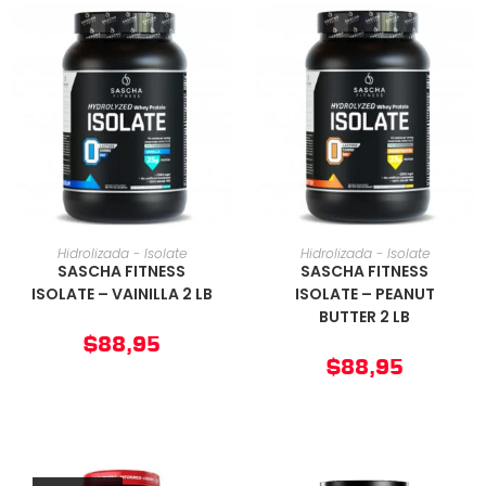
AÑADIR AL CARRITO
AÑADIR AL CARRITO
Hidrolizada - Isolate
Hidrolizada - Isolate
SASCHA FITNESS
SASCHA FITNESS
ISOLATE – VAINILLA 2 LB
ISOLATE – PEANUT
BUTTER 2 LB
$
88,95
$
88,95