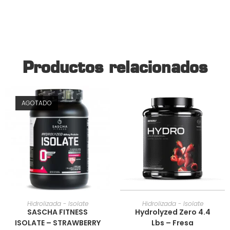
Productos relacionados
AGOTADO
AÑADIR AL CARRITO
AÑADIR AL CARRITO
Hidrolizada - Isolate
Hidrolizada - Isolate
SASCHA FITNESS
Hydrolyzed Zero 4.4
ISOLATE – STRAWBERRY
Lbs – Fresa