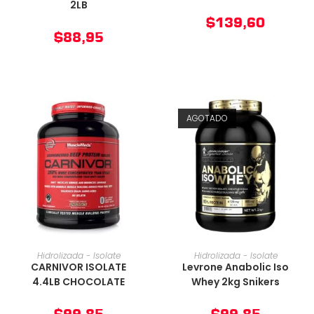
2LB
$
139,60
$
88,95
AGOTADO
AÑADIR AL CARRITO
AÑADIR AL CARRITO
Hidrolizada - Isolate
Hidrolizada - Isolate
CARNIVOR ISOLATE
Levrone Anabolic Iso
4.4LB CHOCOLATE
Whey 2kg Snikers