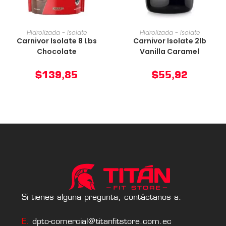
AÑADIR AL CARRITO
AÑADIR AL CARRITO
Hidrolizada - Isolate
Hidrolizada - Isolate
Carnivor Isolate 8 Lbs
Carnivor Isolate 2lb
Chocolate
Vanilla Caramel
$
139,85
$
55,92
Si tienes alguna pregunta, contáctanos a:
E.
dpto-comercial@titanfitstore.com.ec