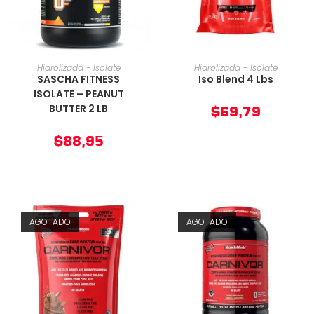
AÑADIR AL CARRITO
AÑADIR AL CARRITO
Hidrolizada - Isolate
Hidrolizada - Isolate
SASCHA FITNESS
Iso Blend 4 Lbs
ISOLATE – PEANUT
BUTTER 2 LB
$
69,79
$
88,95
AGOTADO
AGOTADO