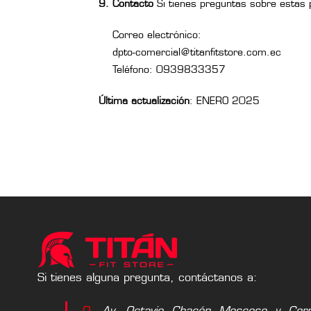
9. Contacto
Si tienes preguntas sobre estas p
Correo electrónico:
dpto-comercial@titanfitstore.com.ec
Teléfono: 0939833357
Última actualización
: ENERO 2025
Si tienes alguna pregunta, contáctanos a:
D.
Av. Octavio Chacón Moscoso y Corne