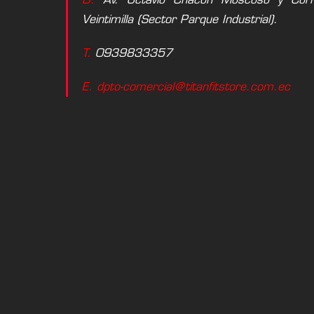
Veintimilla (Sector Parque Industrial).
T.
0939833357
E. dpto-comercial@titanfitstore.com.ec