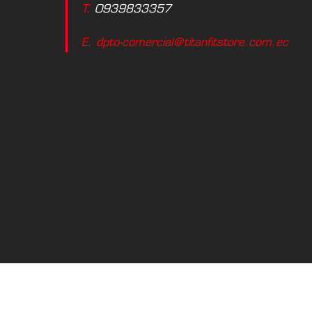
T.
0939833357
E. dpto-comercial@titanfitstore.com.ec