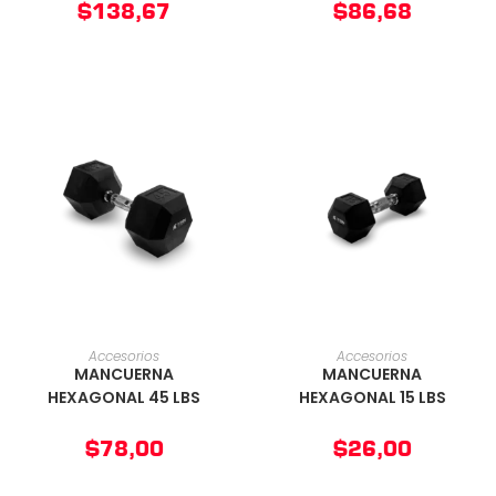
$
138,67
$
86,68
AÑADIR AL CARRITO
AÑADIR AL CARRITO
Accesorios
Accesorios
MANCUERNA
MANCUERNA
HEXAGONAL 45 LBS
HEXAGONAL 15 LBS
$
78,00
$
26,00