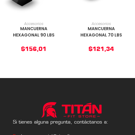
AÑADIR AL CARRITO
AÑADIR AL CARRITO
Accesorios
Accesorios
MANCUERNA
MANCUERNA
HEXAGONAL 90 LBS
HEXAGONAL 70 LBS
$
156,01
$
121,34
Si tienes alguna pregunta, contáctanos a: