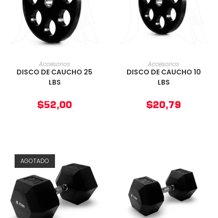
AÑADIR AL CARRITO
AÑADIR AL CARRITO
Accesorios
Accesorios
DISCO DE CAUCHO 25
DISCO DE CAUCHO 10
LBS
LBS
$
52,00
$
20,79
AGOTADO