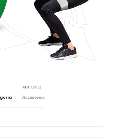
ACC0032
goria
Accesorios