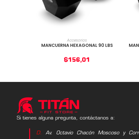
AÑADIR AL CARRITO
Accesorios
MANCUERNA HEXAGONAL 90 LBS
MAN
$
156,01
Si tienes alguna pregunta, contáctanos a:
D.
Av. Octavio Chacón Moscoso y Corne