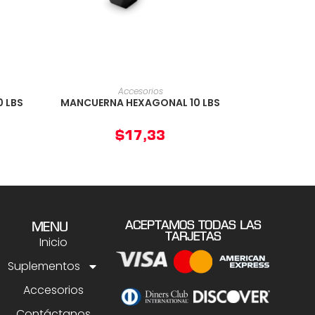
O
AÑADIR AL CARRITO
Accesorios
 LBS
MANCUERNA HEXAGONAL 10 LBS
$
17,33
ACEPTAMOS TODAS LAS
MENU
TARJETAS
Inicio
Suplementos
Accesorios
Contáctanos