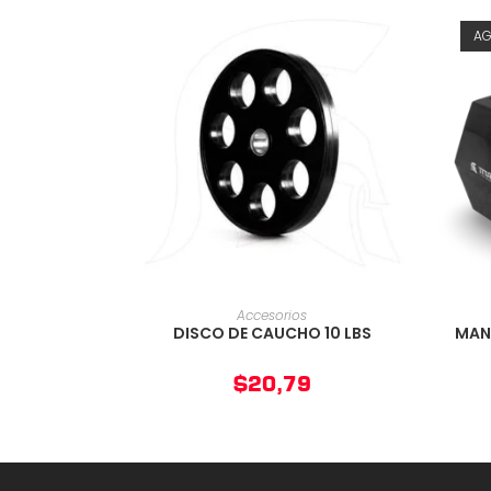
A
AÑADIR AL CARRITO
Accesorios
DISCO DE CAUCHO 10 LBS
MAN
$
20,79