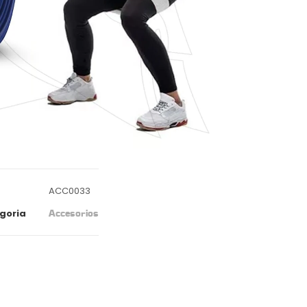
ACC0033
goria
Accesorios