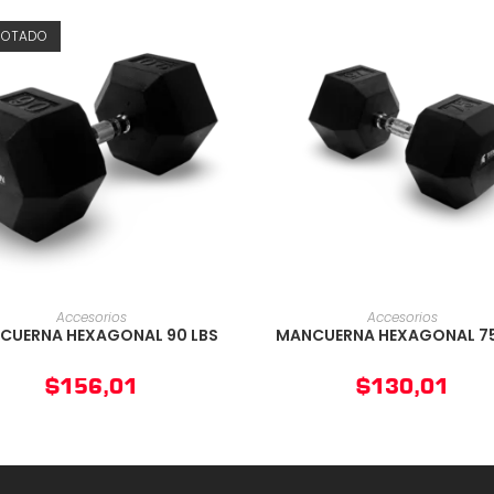
GOTADO
AÑADIR AL CARRITO
AÑADIR AL CARRIT
Accesorios
Accesorios
CUERNA HEXAGONAL 90 LBS
MANCUERNA HEXAGONAL 75
$
156,01
$
130,01