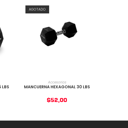
AGOTADO
O
AÑADIR AL CARRITO
Accesorios
 LBS
MANCUERNA HEXAGONAL 30 LBS
$
52,00