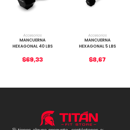
AÑADIR AL CARRITO
AÑADIR AL CARRITO
Accesorios
Accesorios
MANCUERNA
MANCUERNA
HEXAGONAL 40 LBS
HEXAGONAL 5 LBS
$
69,33
$
8,67
Si tienes alguna pregunta, contáctanos a: