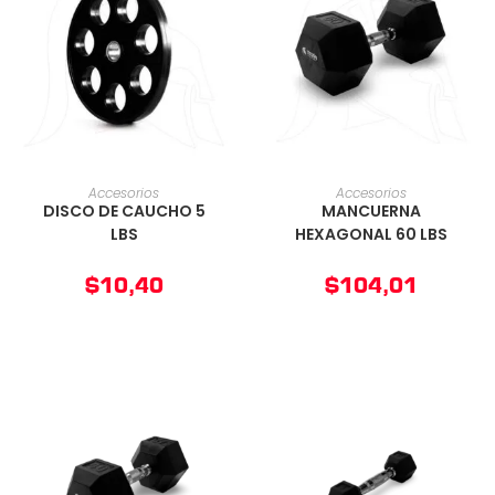
AÑADIR AL CARRITO
AÑADIR AL CARRITO
Accesorios
Accesorios
DISCO DE CAUCHO 5
MANCUERNA
LBS
HEXAGONAL 60 LBS
$
10,40
$
104,01