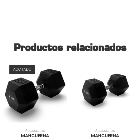
Productos relacionados
AGOTADO
AÑADIR AL CARRITO
AÑADIR AL CARRITO
Accesorios
Accesorios
MANCUERNA
MANCUERNA