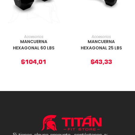
AÑADIR AL CARRITO
AÑADIR AL CARRITO
Accesorios
Accesorios
MANCUERNA
MANCUERNA
HEXAGONAL 60 LBS
HEXAGONAL 25 LBS
$
104,01
$
43,33
Si tienes alguna pregunta, contáctanos a: