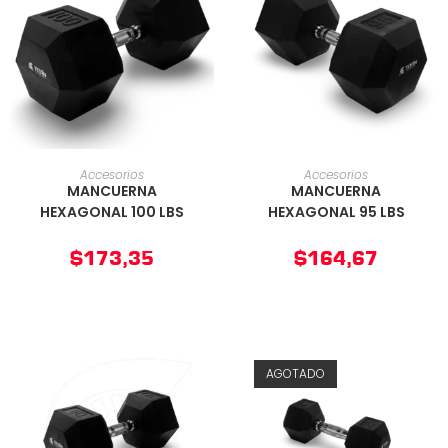
AÑADIR AL CARRITO
AÑADIR AL CARRITO
Accesorios
Accesorios
MANCUERNA
MANCUERNA
HEXAGONAL 100 LBS
HEXAGONAL 95 LBS
$
173,35
$
164,67
AGOTADO