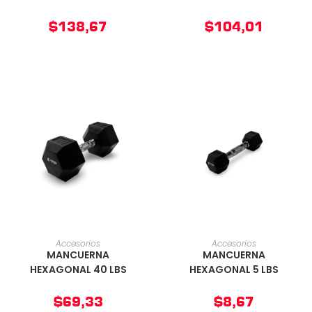
$
138,67
$
104,01
AÑADIR AL CARRITO
AÑADIR AL CARRITO
Accesorios
Accesorios
MANCUERNA
MANCUERNA
HEXAGONAL 40 LBS
HEXAGONAL 5 LBS
$
69,33
$
8,67