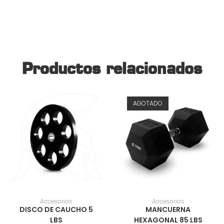
Productos relacionados
AGOTADO
AÑADIR AL CARRITO
AÑADIR AL CARRITO
Accesorios
Accesorios
DISCO DE CAUCHO 5
MANCUERNA
LBS
HEXAGONAL 85 LBS