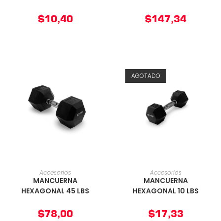
$
10,40
$
147,34
AGOTADO
AÑADIR AL CARRITO
AÑADIR AL CARRITO
Accesorios
Accesorios
MANCUERNA
MANCUERNA
HEXAGONAL 45 LBS
HEXAGONAL 10 LBS
$
78,00
$
17,33