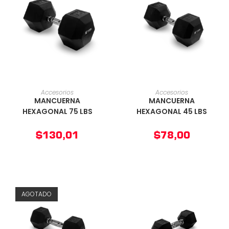
AÑADIR AL CARRITO
AÑADIR AL CARRITO
Accesorios
Accesorios
MANCUERNA
MANCUERNA
HEXAGONAL 75 LBS
HEXAGONAL 45 LBS
$
130,01
$
78,00
AGOTADO