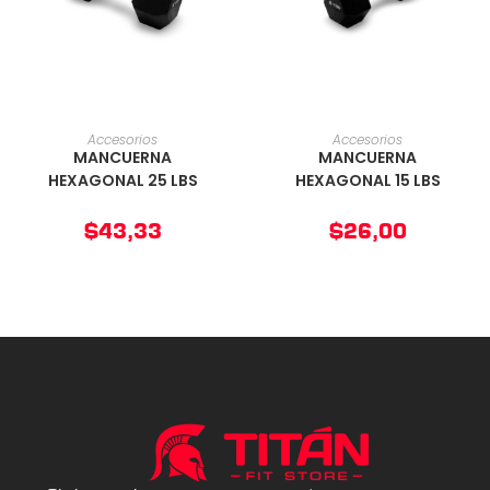
AÑADIR AL CARRITO
AÑADIR AL CARRITO
Accesorios
Accesorios
MANCUERNA
MANCUERNA
HEXAGONAL 25 LBS
HEXAGONAL 15 LBS
$
43,33
$
26,00