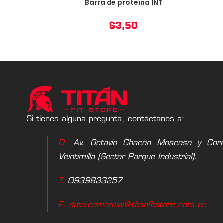
Barra de proteína INT
$
3,50
Si tienes alguna pregunta, contáctanos a:
D.
Av. Octavio Chacón Moscoso y Corne
Veintimilla (Sector Parque Industrial).
T.
0939833357
E. dpto-comercial@titanfitstore.com.ec