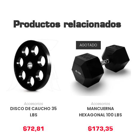
Productos relacionados
AGOTADO
AÑADIR AL CARRITO
AÑADIR AL CARRITO
Accesorios
Accesorios
DISCO DE CAUCHO 35
MANCUERNA
LBS
HEXAGONAL 100 LBS
$
72,81
$
173,35