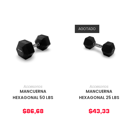
AGOTADO
AÑADIR AL CARRITO
AÑADIR AL CARRITO
Accesorios
Accesorios
MANCUERNA
MANCUERNA
HEXAGONAL 50 LBS
HEXAGONAL 25 LBS
$
86,68
$
43,33