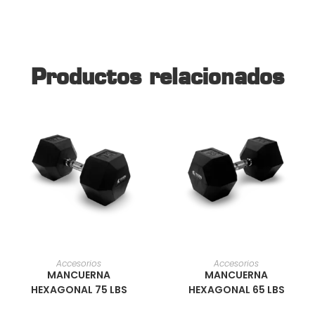
Productos relacionados
AÑADIR AL CARRITO
AÑADIR AL CARRITO
Accesorios
Accesorios
MANCUERNA
MANCUERNA
HEXAGONAL 75 LBS
HEXAGONAL 65 LBS