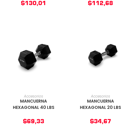
$
130,01
$
112,68
AÑADIR AL CARRITO
AÑADIR AL CARRITO
Accesorios
Accesorios
MANCUERNA
MANCUERNA
HEXAGONAL 40 LBS
HEXAGONAL 20 LBS
$
69,33
$
34,67