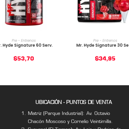
AÑADIR AL CARRITO
AÑADIR AL CARRIT
Pre - Entrenos
Pre - Entrenos
. Hyde Signature 60 Serv.
Mr. Hyde Signature 30 Se
$
53,70
$
34,95
UBICACIÓN - PUNTOS DE VENTA
Matriz (Parque Industrial): Av. Octavio
Chacón Moscoso y Cornelio Veintimilla.