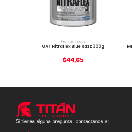
AÑADIR AL CARRITO
Pre - Entrenos
GAT Nitraflex Blue Razz 300g
Mr
$
44,65
Si tienes alguna pregunta, contáctanos a: