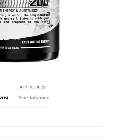
SUPPREE0022
oria
Pre - Entrenos