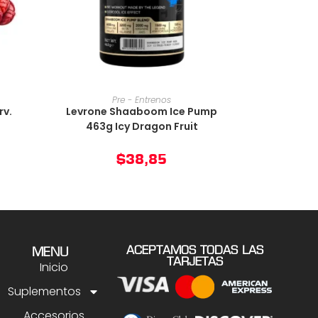
O
AÑADIR AL CARRITO
Pre - Entrenos
rv.
Levrone Shaaboom Ice Pump
463g Icy Dragon Fruit
$
38,85
ACEPTAMOS TODAS LAS
MENU
TARJETAS
Inicio
Suplementos
Accesorios