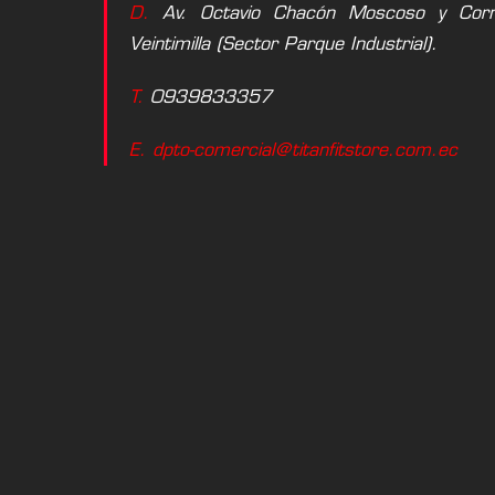
D.
Av. Octavio Chacón Moscoso y Corne
Veintimilla (Sector Parque Industrial).
T.
0939833357
E. dpto-comercial@titanfitstore.com.ec