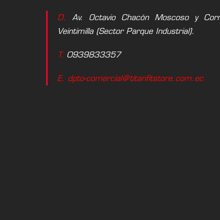
D.
Av. Octavio Chacón Moscoso y Corne
Veintimilla (Sector Parque Industrial).
T.
0939833357
E. dpto-comercial@titanfitstore.com.ec