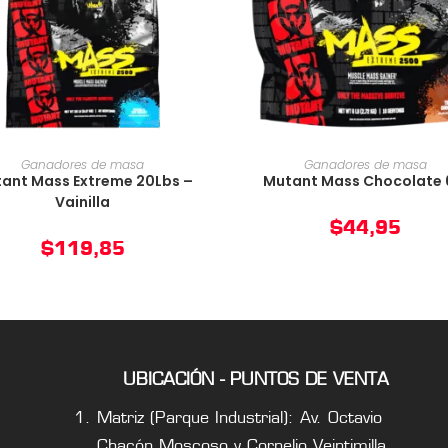
AÑADIR AL CARRITO
AÑADIR AL CARRIT
Ganadores de masa
Ganadores de masa
ant Mass Extreme 20Lbs –
Mutant Mass Chocolate 
Vainilla
$
44,95
$
119,85
UBICACIÓN - PUNTOS DE VENTA
Matriz (Parque Industrial): Av. Octavio
Chacón Moscoso y Cornelio Veintimilla.