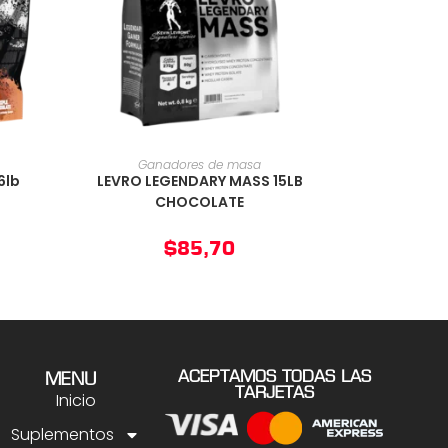
O
AÑADIR AL CARRITO
Ganadores de masa
6lb
LEVRO LEGENDARY MASS 15LB
CHOCOLATE
$
85,70
ACEPTAMOS TODAS LAS
MENU
TARJETAS
Inicio
Suplementos