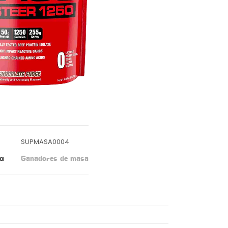
SUPMASA0004
a
Ganadores de masa