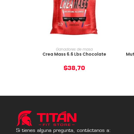
AÑADIR AL CARRITO
Ganadores de masa
Crea Mass 6.6 Lbs Chocolate
Mut
$
38,70
Si tienes alguna pregunta, contáctanos a: