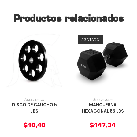
Productos relacionados
AGOTADO
AÑADIR AL CARRITO
AÑADIR AL CARRITO
Accesorios
Accesorios
DISCO DE CAUCHO 5
MANCUERNA
LBS
HEXAGONAL 85 LBS
$
10,40
$
147,34