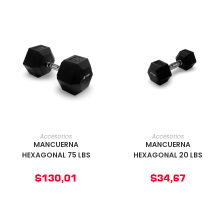
AÑADIR AL CARRITO
AÑADIR AL CARRITO
Accesorios
Accesorios
MANCUERNA
MANCUERNA
HEXAGONAL 75 LBS
HEXAGONAL 20 LBS
$
130,01
$
34,67