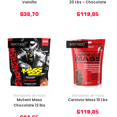
Vainilla
20 Lbs – Chocolate
$
38,70
$
119,85
AGOTADO
AGOTADO
AÑADIR AL CARRITO
AÑADIR AL CARRITO
Ganadores de masa
Ganadores de masa
Mutant Mass
Carnivor Mass 10 Lbs
Chocolate 12 lbs
$
119,85