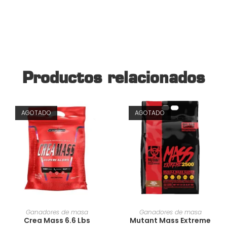
Productos relacionados
AGOTADO
AGOTADO
AÑADIR AL CARRITO
AÑADIR AL CARRITO
Ganadores de masa
Ganadores de masa
Crea Mass 6.6 Lbs
Mutant Mass Extreme