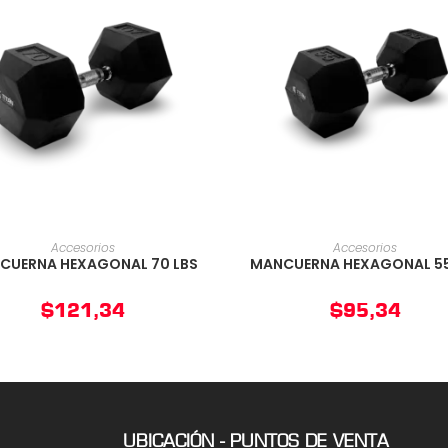
AÑADIR AL CARRITO
AÑADIR AL CARRIT
Accesorios
Accesorios
CUERNA HEXAGONAL 70 LBS
MANCUERNA HEXAGONAL 55
$
121,34
$
95,34
UBICACIÓN - PUNTOS DE VENTA