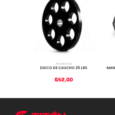
AÑADIR AL CARRITO
Accesorios
DISCO DE CAUCHO 25 LBS
MAN
$
52,00