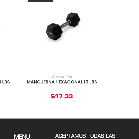
O
AÑADIR AL CARRITO
Accesorios
 LBS
MANCUERNA HEXAGONAL 10 LBS
$
17,33
ACEPTAMOS TODAS LAS
MENU