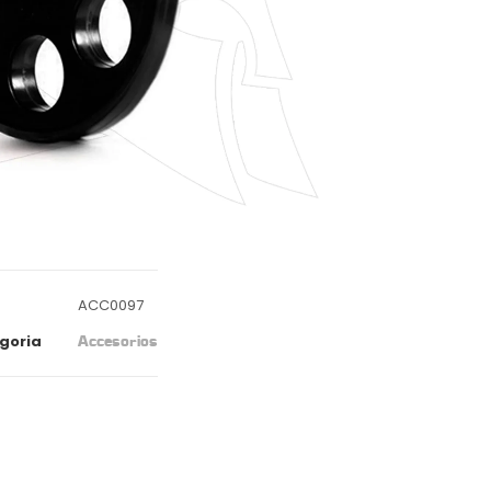
ACC0097
goria
Accesorios