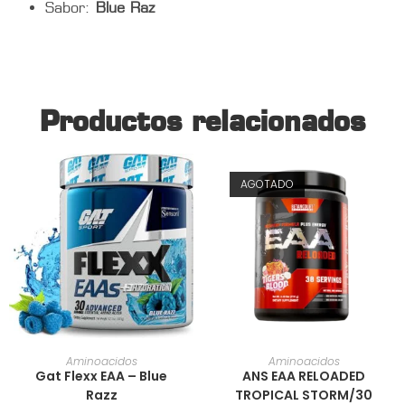
Sabor:
Blue Raz
Productos relacionados
AGOTADO
AÑADIR AL CARRITO
AÑADIR AL CARRITO
Aminoacidos
Aminoacidos
Gat Flexx EAA – Blue
ANS EAA RELOADED
Razz
TROPICAL STORM/30