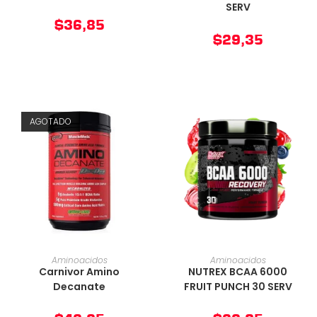
SERV
$
36,85
$
29,35
AGOTADO
AÑADIR AL CARRITO
AÑADIR AL CARRITO
Aminoacidos
Aminoacidos
Carnivor Amino
NUTREX BCAA 6000
Decanate
FRUIT PUNCH 30 SERV