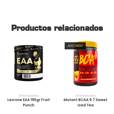
Productos relacionados
AGOTADO
AÑADIR AL CARRITO
AÑADIR AL CARRITO
Aminoacidos
Aminoacidos
Levrone EAA 195gr Fruit
Mutant BCAA 9.7 Sweet
Punch
Iced Tea