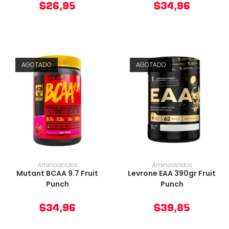
$
26,95
$
34,96
AGOTADO
AGOTADO
AÑADIR AL CARRITO
AÑADIR AL CARRITO
Aminoacidos
Aminoacidos
Mutant BCAA 9.7 Fruit
Levrone EAA 390gr Fruit
Punch
Punch
$
34,96
$
39,85