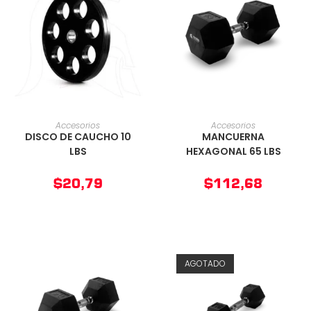
AÑADIR AL CARRITO
AÑADIR AL CARRITO
Accesorios
Accesorios
DISCO DE CAUCHO 10
MANCUERNA
LBS
HEXAGONAL 65 LBS
$
20,79
$
112,68
AGOTADO