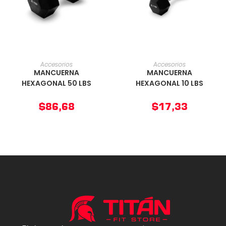
AÑADIR AL CARRITO
AÑADIR AL CARRITO
Accesorios
Accesorios
MANCUERNA
MANCUERNA
HEXAGONAL 50 LBS
HEXAGONAL 10 LBS
$
86,68
$
17,33