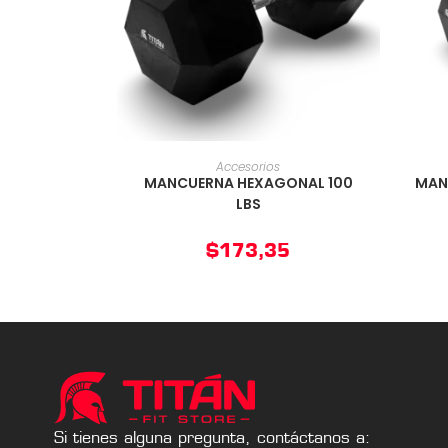
AÑADIR AL CARRITO
Accesorios
MANCUERNA HEXAGONAL 100
MAN
LBS
$
173,35
Si tienes alguna pregunta, contáctanos a: