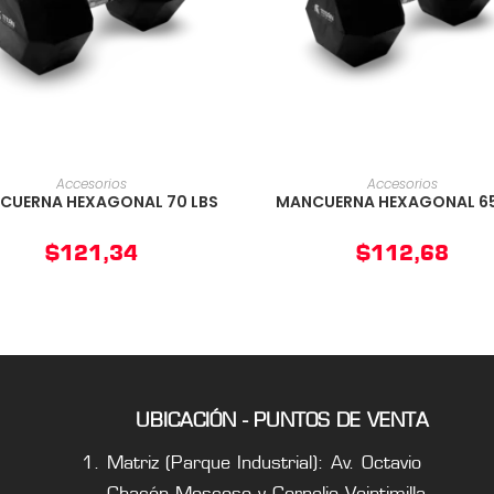
AÑADIR AL CARRITO
AÑADIR AL CARRIT
Accesorios
Accesorios
CUERNA HEXAGONAL 70 LBS
MANCUERNA HEXAGONAL 65
$
121,34
$
112,68
UBICACIÓN - PUNTOS DE VENTA
Matriz (Parque Industrial): Av. Octavio
Chacón Moscoso y Cornelio Veintimilla.