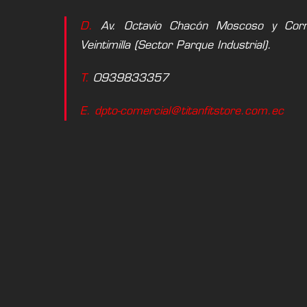
D.
Av. Octavio Chacón Moscoso y Corne
Veintimilla (Sector Parque Industrial).
T.
0939833357
E. dpto-comercial@titanfitstore.com.ec