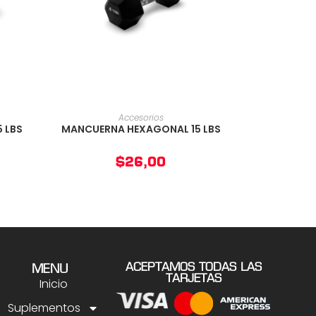
O
AÑADIR AL CARRITO
Accesorios
 LBS
MANCUERNA HEXAGONAL 15 LBS
$
26,00
ACEPTAMOS TODAS LAS
MENU
TARJETAS
Inicio
Suplementos