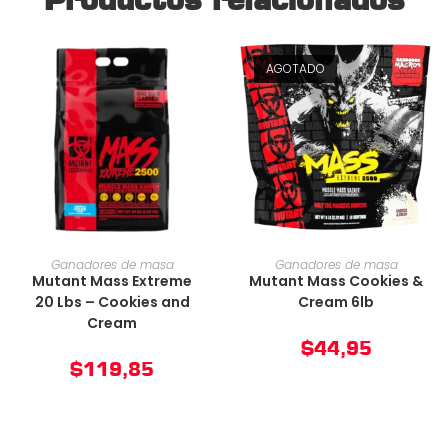
AGOTADO
AÑADIR AL CARRITO
AÑADIR AL CARRITO
Ganadores de masa
Ganadores de masa
Mutant Mass Extreme
Mutant Mass Cookies &
20 Lbs – Cookies and
Cream 6lb
Cream
$
44,95
$
119,85