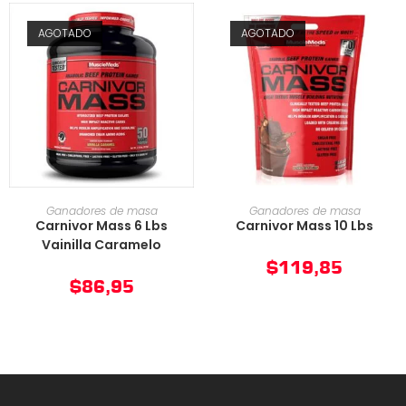
AGOTADO
AGOTADO
AÑADIR AL CARRITO
AÑADIR AL CARRITO
Ganadores de masa
Ganadores de masa
Carnivor Mass 6 Lbs
Carnivor Mass 10 Lbs
Vainilla Caramelo
$
119,85
$
86,95