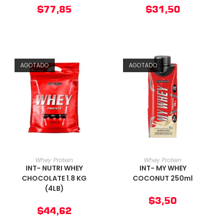
$
77,85
$
31,50
AGOTADO
AGOTADO
AÑADIR AL CARRITO
AÑADIR AL CARRITO
Whey Protein
Whey Protein
INT- NUTRI WHEY
INT- MY WHEY
CHOCOLATE 1.8 KG
COCONUT 250ml
(4LB)
$
3,50
$
44,62