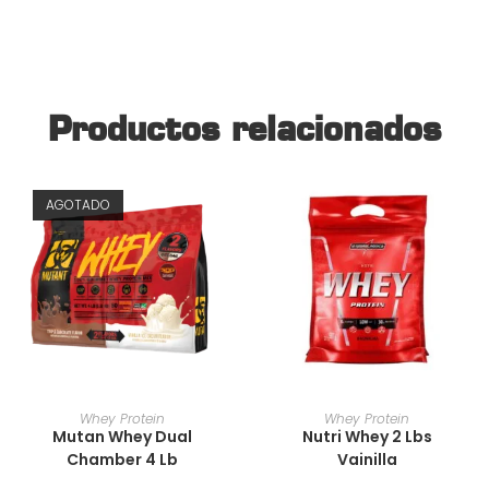
Productos relacionados
AGOTADO
AÑADIR AL CARRITO
AÑADIR AL CARRITO
Whey Protein
Whey Protein
Mutan Whey Dual
Nutri Whey 2 Lbs
Chamber 4 Lb
Vainilla