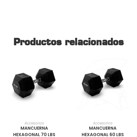
Productos relacionados
AÑADIR AL CARRITO
AÑADIR AL CARRITO
Accesorios
Accesorios
MANCUERNA
MANCUERNA
HEXAGONAL 70 LBS
HEXAGONAL 60 LBS