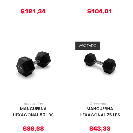
$
121,34
$
104,01
AGOTADO
AÑADIR AL CARRITO
AÑADIR AL CARRITO
Accesorios
Accesorios
MANCUERNA
MANCUERNA
HEXAGONAL 50 LBS
HEXAGONAL 25 LBS
$
86,68
$
43,33