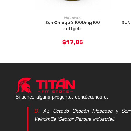
AÑADIR AL CARRITO
Vitaminas
Sun Omega 3 1000mg 100
SUN
softgels
$
17,85
Si tienes alguna pregunta, contáctanos a:
D.
Av. Octavio Chacón Moscoso y Corne
Veintimilla (Sector Parque Industrial).