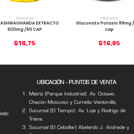
AÑADIR AL CARRITO
AÑADIR AL CARRIT
Vitaminas
Vitaminas
 ASHWAGHANDA EXTRACTO
Gluconato Potasio 99mg /
600mg /60 CAP
cap
$
18,75
$
16,95
UBICACIÓN - PUNTOS DE VENTA
Matriz (Parque Industrial): Av. Octavio
Chacón Moscoso y Cornelio Veintimilla.
Sucursal (El Tiempo): Av. Loja y Rodrigo de
lio
Triana.
Sucursal (El Cebollar) Abelardo J. Andrade y