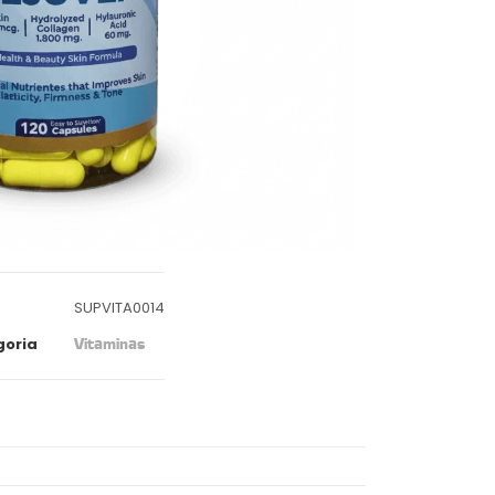
SUPVITA0014
goria
Vitaminas