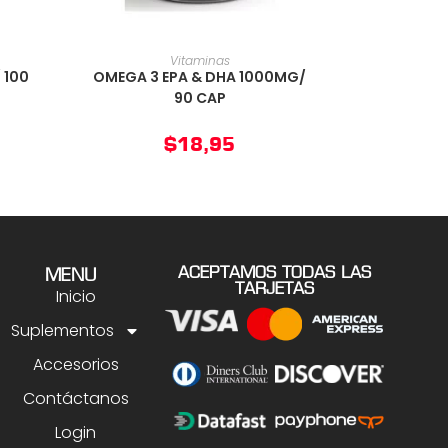
O
AÑADIR AL CARRITO
Vitaminas
 100
OMEGA 3 EPA & DHA 1000MG/
90 CAP
$
18,95
ACEPTAMOS TODAS LAS
MENU
TARJETAS
Inicio
Suplementos
Accesorios
Contáctanos
Login