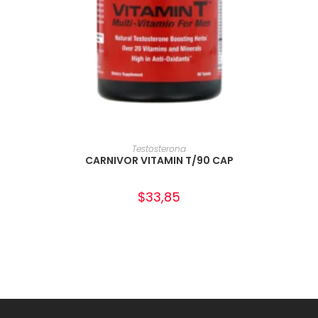
AÑADIR AL CARRITO
Testosterona
CARNIVOR VITAMIN T/90 CAP
$
33,85