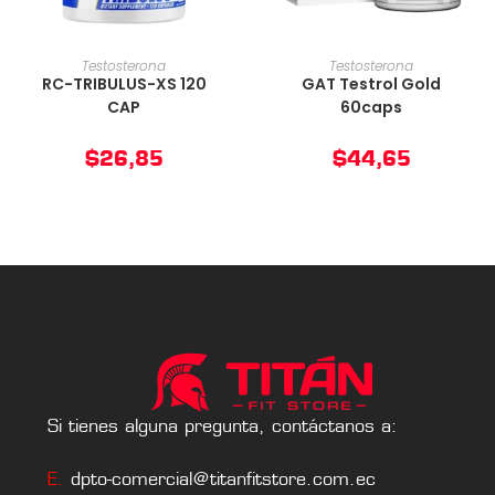
AÑADIR AL CARRITO
AÑADIR AL CARRITO
Testosterona
Testosterona
RC-TRIBULUS-XS 120
GAT Testrol Gold
CAP
60caps
$
26,85
$
44,65
Si tienes alguna pregunta, contáctanos a:
E.
dpto-comercial@titanfitstore.com.ec